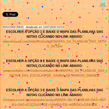
20/01/2
009
00h20
- Atualizado em
11
/
07
/2020 01h15
ESCOLHER A OPÇÃO 1 E B
AIXE
O MAPA DAS PLANILHAS DAS
NOTAS
CLICANDO NO LINK ABAIXO:
www.4shared.com/folder/VnAruNgX/MAPAS_DA_PLANILHA_DAS_NOTA
S_DA.html
ESCOLHER A OPÇÃ
O 2 E BAIXE
O MAPA DAS PLANILHAS DAS
NOTAS
CLICANDO NO LINK ABAIXO:
www.mediafire.com/folder/ixohhubxcr6mt/MAPAS_DA_PLANILHA_DAS_
NOTAS_DAS_ESCOLAS_DE_SAMBA_DE_ARROIO_GRANDE
ESCOLHER A OPÇÃ
O 3 E BAIXE
O MAPA DAS PLANILHAS DAS
NOTAS
CLICANDO NO LINK ABAIXO:
minhateca.com.br/respirandocarnaval/MAPA+DA+PLANILHA+DAS+NOT
AS+DAS+ESCOLAS+DE+SAMBA+DE+ARROIO+GRANDE