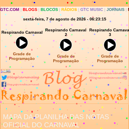
GTC.COM
|
BLOGS
|
BLOCOS
|
RÁDIOS
|
GTC MUSIC
|
JORNAIS
|
sexta-feira, 7 de agosto de 2026 - 06:23:15
Respirando Carnaval
Respirando Carnava
Respirando Carnaval
2
3
Grade de
Grade de
Grade de
Programação
Programação
Programação
MAPA DA PLANILHA DAS NOTAS
OFICIAL DO CARNAVAL