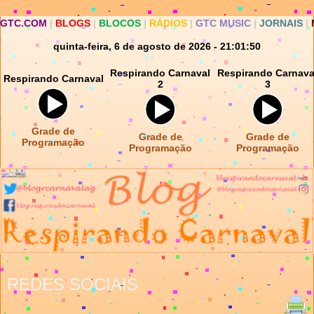
GTC.COM
|
BLOGS
|
BLOCOS
|
RÁDIOS
|
GTC MUSIC
|
JORNAIS
|
quinta-feira, 6 de agosto de 2026 - 21:01:50
Respirando Carnaval
Respirando Carnava
Respirando Carnaval
2
3
Grade de
Grade de
Grade de
Programação
Programação
Programação
REDES SOCIAIS