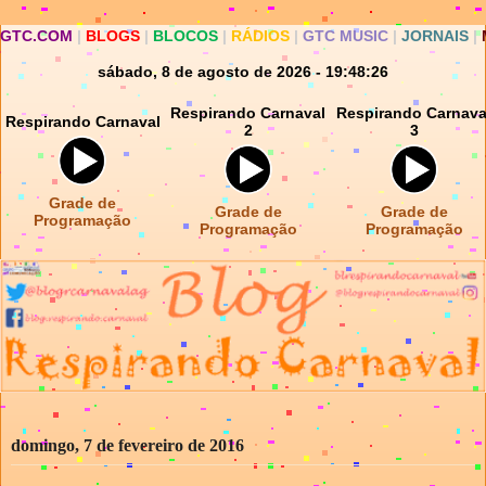
GTC.COM
|
BLOGS
|
BLOCOS
|
RÁDIOS
|
GTC MUSIC
|
JORNAIS
|
sábado, 8 de agosto de 2026 - 19:48:26
Respirando Carnaval
Respirando Carnava
Respirando Carnaval
2
3
Grade de
Grade de
Grade de
Programação
Programação
Programação
domingo, 7 de fevereiro de 2016