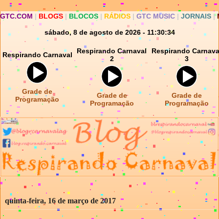
GTC.COM
|
BLOGS
|
BLOCOS
|
RÁDIOS
|
GTC MUSIC
|
JORNAIS
|
sábado, 8 de agosto de 2026 - 11:30:34
Respirando Carnaval
Respirando Carnava
Respirando Carnaval
2
3
Grade de
Grade de
Grade de
Programação
Programação
Programação
quinta-feira, 16 de março de 2017