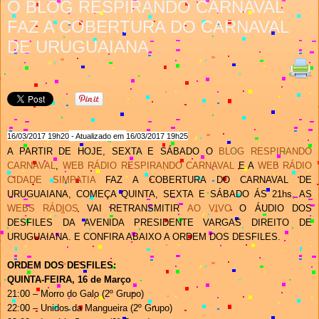
O BLOG RESPIRANDO CARNAVAL
FAZ A COBERTURA DO CARNAVAL
DE URUGUAIANA
16
/
03
/201
7
19
h
2
0
- Atualizado em
16
/
03
/201
7
19
h
2
5
A
PARTIR DE HOJE, SEXTA E SÁBADO O
BLOG RESPIRANDO
CARNAVAL
,
WEB RÁDIO RESPIRANDO CARNAVAL
E
A
WEB RÁDIO
CIDADE SIMPATIA
FAZ A COBERTURA DO CARNAVAL DE
URUGUAIANA
, C
OMEÇA QUINTA, SEXTA E SÁBADO ÁS 21hs
, AS
WEBS RÁDIOS
VAI RETRANSMITIR
AO VIVO
O ÁUDIO DOS
DESFILES DA AVENIDA PRESIDENTE VARGAS DIREITO DE
URUGUAIANA. E CONFIRA ABAIXO A ORDEM DOS DESFILES.
ORDEM DOS DESFILES:
QUINTA-FEIRA, 16 de Março
21:00 – Morro do Galo (2º Grupo)
22:00 – Unidos da Mangueira (2º Grupo)