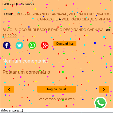
04:05 – Os Rouxinóis
FONTE:
BLOG RESPIRANDO CARNAVAL
,
WEB RÁDIO RESPIRANDO
CARNAVAL
E
A
WEB RÁDIO CIDADE SIMPATIA
BLOG, BLOCO BURLESCO E RÁDIO RESPIRANDO CARNAVAL
às
19:20:00
Compartilhar
Nenhum comentário:
Postar um comentário
‹
›
Página inicial
Ver versão para a web